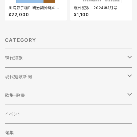
川満節子編『-明治期沖縄の詩
現代短歌 2024年1月号
歌人-摩文仁朝信作品集』／川
¥22,000
¥1,100
満節子著『-明治期沖縄の詩歌
人-摩文仁朝信論』
CATEGORY
現代短歌
定期購読
現代短歌新聞
2023年
定期購読
歌集・歌書
2022年
2023年
歌集
イベント
単行本
2021年
2022年
評論
句集