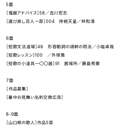
5面
［推敲アドバイス］58／吉川宏志
［選び直し百人一首］004 持統天皇／林和清
6面
［短歌文法道場］48 形容動詞の語幹の用法／小塩卓哉
［短歌レッスン］100 ／外塚喬
［短歌の小道具一〇〇選］91 居場所／藤島秀憲
7面
［作品募集］
［暑中お見舞い名刺交換広告］
8-9面
［山口県の歌人］作品5首