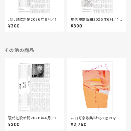
現代短歌新聞202６年８月／17
現代短歌新聞202６年6月／17
3号
1号
¥300
¥300
その他の商品
現代短歌新聞202６年４月／16
井口可奈歌集『わるく思わない
9号
で』
¥300
¥2,750