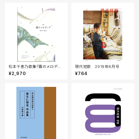
松本千恵乃歌集『霧のメロディ
現代短歌 2019年6月号
ア』
¥2,970
¥764