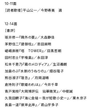
10-11面
［読者歌壇］平山公一／今野寿美 選
12-14面
［書評］
坂井修一『鴎外の甍』／大森静佳
茅野信二『建御柱』／恩田英明
嵯峨直樹『塔 TOWER』／目黒哲朗
田村忠士『芋喰島』／永田淳
松本千恵乃『霧のメロディア』／生沼義朗
加島のぶ『水脈のうねりの』／畑谷隆子
熊谷淑子『理念』 ／月岡道晴
倉持則子『歌姫われは』／今井千草
青戸紫枝『大岡博評伝 拈華微笑』／中根誠
久我田鶴子『海に金槌ー我が短歌小史ー』／栗木京子
長島一道『彼岸此岸』／君山宇多子