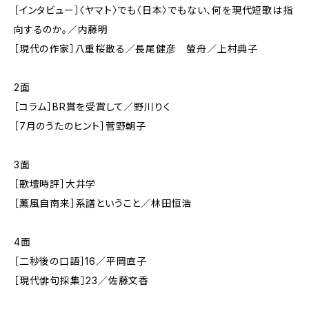
［インタビュー］〈ヤマト〉でも〈日本〉でもない、何を現代短歌は指
向するのか。／内藤明
［現代の作家］八重桜散る／長尾健彦 螢舟／上村典子
2面
［コラム］BR賞を受賞して／野川りく
［7月のうたのヒント］菅野朝子
3面
［歌壇時評］大井学
［薫風自南来］系譜ということ／林田恒浩
4面
［二秒後の口語］16／平岡直子
［現代俳句採集］23／佐藤文香