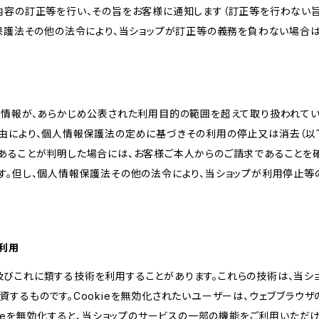
内容の訂正等を行い、その旨をお客様に通知します（訂正等を行わない
報保護法その他の法令により、当ショップが訂正等の義務を負わない場合は
人情報が、あらかじめ公表された利用目的の範囲を超えて取り扱われて
由により、個人情報保護法の定めに基づきその利用の停止又は消去（以下
あることが判明した場合には、お客様ご本人からのご請求であることを
す。但し、個人情報保護法その他の法令により、当ショップが利用停止等
の利用
kie及びこれに類する技術を利用することがあります。これらの技術は、当
するものです。Cookieを無効化されたいユーザーは、ウェブブラウザの
kieを無効化すると、当ショップのサービスの一部の機能をご利用いただ