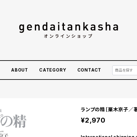
E
ABOUT
CATEGORY
CONTACT
ランプの精［栗木京子／著
¥2,970
International shipping 