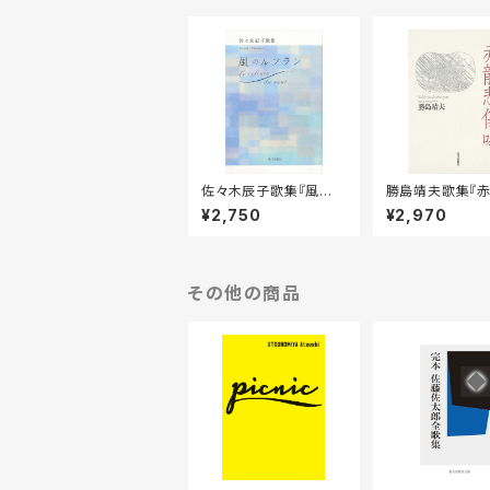
佐々木辰子歌集『風の
勝島靖夫歌集『
ルフラン』
傷吟』
¥2,750
¥2,970
その他の商品