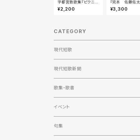
宇都宮敦歌集『ピクニッ
『完本 佐藤佐
ク』
歌集』
¥2,200
¥3,300
CATEGORY
現代短歌
定期購読
現代短歌新聞
2023年
定期購読
歌集・歌書
2022年
2023年
歌集
イベント
単行本
2021年
2022年
評論
句集