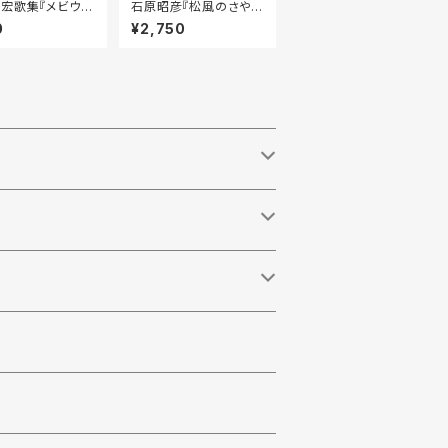
宏歌集『メビウス
石原昭彦『松風のさやぎ
』［第二版］
ー四国遍路の歌』
0
¥2,750