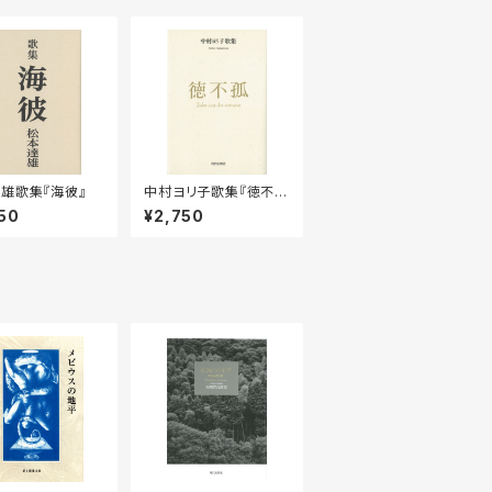
雄歌集『海彼』
中村ヨリ子歌集『徳不孤
（とくはこならず）』
50
¥2,750