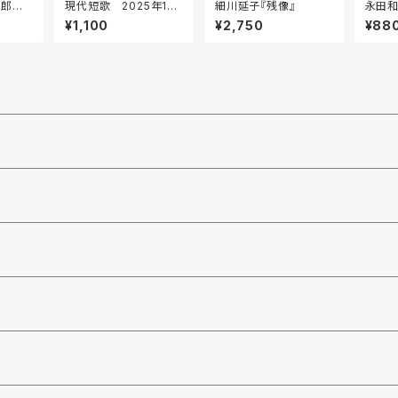
太郎全
現代短歌 2025年1月
細川延子『残像』
永田和
号（No.106）
の地平
¥1,100
¥2,750
¥88