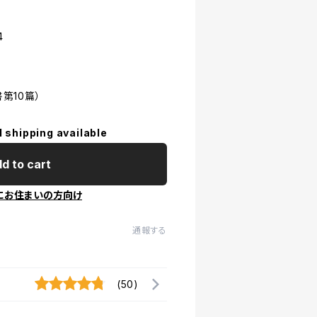
4
書第10篇）
l shipping available
d to cart
にお住まいの方向け
通報する
(50)