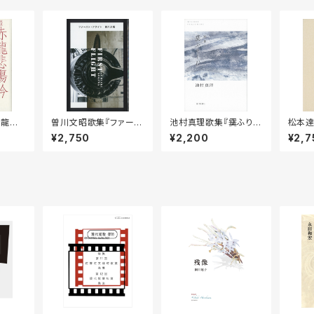
赤龍悲
曽川文昭歌集『ファース
池村真理歌集『霙ふりし
松本達
ト・フライト』
む』
¥2,750
¥2,200
¥2,7