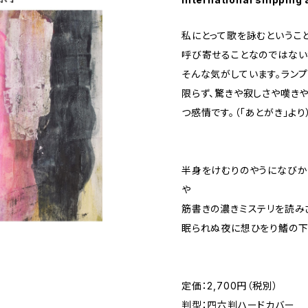
私にとって歌を詠むというこ
呼び寄せることなのではない
そんな気がしています。ラン
限らず、驚きや寂しさや嘆き
つ感情です。（「あとがき」より
半身をけむりのやうになびか
や
筋書きの濃きミステリを読み
眠られぬ夜に想ひをり鰭の
定価：2,700円（税別）
判型：四六判ハードカバー