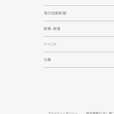
定期購読
現代短歌新聞
2023年
定期購読
歌集・歌書
2022年
2023年
歌集
イベント
単行本
2021年
2022年
評論
句集
第一歌集文庫
単行本
2020年
2021年
エッセイ
現代短歌社文庫
現代短歌社選書
単行本
2019年
2020年
スクール
Meteora Library
現代短歌社新書
単行本
2018年
2019年
プライバシーポリシー
特定商取引法に基