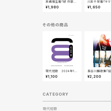
来嶋靖生著『続 作歌相
川本千栄著『キマ
談室』
語』
¥1,980
¥1,650
その他の商品
現代短歌 2024年1月
長谷川麟歌集『延
号
¥1,100
¥2,200
CATEGORY
現代短歌