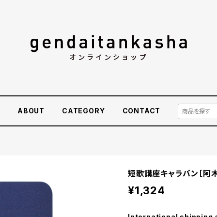
E
ABOUT
CATEGORY
CONTACT
短歌講座キャラバン［阿
¥1,324
International shipping 