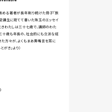
務める著者が長年刷り続けた冊子「旅
で受講生に宛てて書いた珠玉のエッセイ
たときわたしは三十七歳で、講師のわた
三十歳も年長の、社会的にも立派な経
きた方々が、よくもまあ黄嘴言を耳に
とがき」より）
0