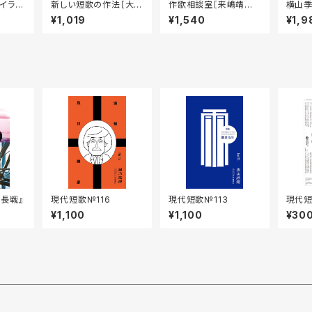
イラ文
新しい短歌の作法［大塚
作歌相談室［来嶋靖生
横山季
布見子／著］
／著］
のヒン
¥1,019
¥1,540
¥1,9
長戦』
現代短歌№116
現代短歌№113
現代短
月／1
¥1,100
¥1,100
¥30