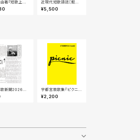
由著『短歌上達
近現代短歌語誌［鮫島
ト』
満／著］
80
¥5,500
歌新聞2026年7
宇都宮敦歌集『ピクニッ
72号
ク』
0
¥2,200