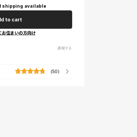
l shipping available
d to cart
にお住まいの方向け
通報する
(50)