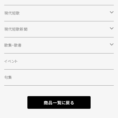
現代短歌
定期購読
現代短歌新聞
2023年
定期購読
歌集・歌書
2022年
2023年
歌集
イベント
単行本
2021年
2022年
評論
句集
第一歌集文庫
単行本
2020年
2021年
エッセイ
商品一覧に戻る
現代短歌社文庫
現代短歌社選書
単行本
2019年
2020年
スクール