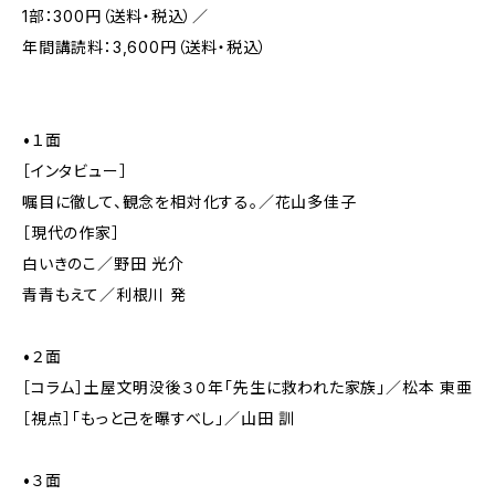
1部：300円（送料・税込）／
年間講読料：3,600円（送料・税込）
•１面
［インタビュー］
嘱目に徹して、観念を相対化する。／花山多佳子
［現代の作家］
白いきのこ／野田 光介
青青もえて／利根川 発
•２面
［コラム］土屋文明没後３０年「先生に救われた家族」／松本 東亜
［視点］「もっと己を曝すべし」／山田 訓
•３面