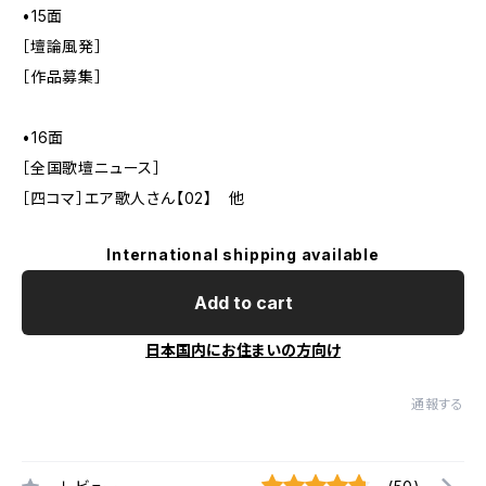
•15面
［壇論風発］
［作品募集］
•16面
［全国歌壇ニュース］
［四コマ］エア歌人さん【02】 他
International shipping available
Add to cart
日本国内にお住まいの方向け
通報する