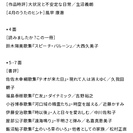
［作品時評］大状況と不安定な日常／生沼義朗
［4月のうたのヒント］風早 康惠
•４面
［読みましたか？この一冊］
鈴木陽美歌集『スピーチ・バルーン』／大西久美子
•５-７面
［書評］
佐佐木幸綱歌集『テオが来た日』・現れて人は消えゆく／久我田
鶴子
福島泰樹歌集『亡友』・ダイナミック／吉野裕之
小谷博泰歌集『河口域の精霊たち』・時空を越える／近藤かすみ
伊藤安治歌集『時以後』・人と日々を愛おしむ／中川佐和子
屋部公子歌集『遠海鳴り』・平明さと弾み／名嘉真恵美子
飯沼鮎子歌集『土のいろ草のいろ』・他者としての家族／松村正直