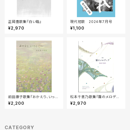
正岡豊歌集『白い箱』
現代短歌 2024年7月号
¥2,970
¥1,100
前田康子歌集『おかえり、いって
松本千恵乃歌集『霧のメロディ
らっしゃい』
ア』
¥2,200
¥2,970
CATEGORY