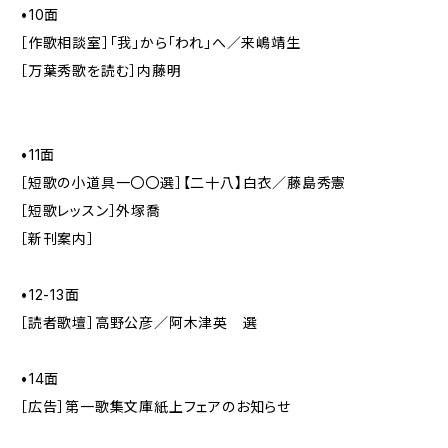
•10面
［作歌相談室］「我」から「われ」へ／来嶋靖生
［万葉秀歌を読む］内藤明
•11面
［短歌の小道具一〇〇選］【二十八】白衣／藤島秀憲
［短歌レッスン］外塚喬
［新刊案内］
•12-13面
［読者歌壇］高野公彦／阿木津英 選
•14面
［広告］第一歌集文庫紙上フェアのお知らせ