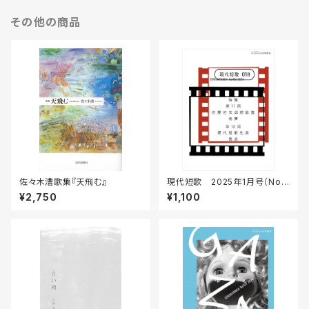
その他の商品
佐々木漕歌集『天飛む』
現代短歌 2025年1月号（No.1
06）
¥2,750
¥1,100