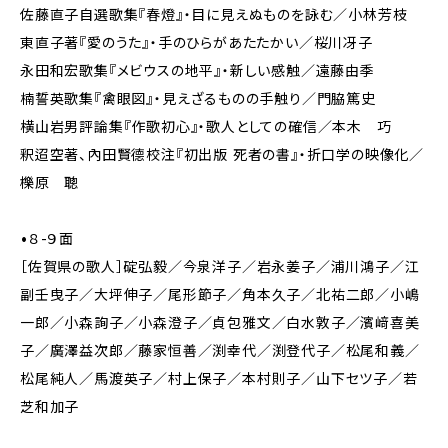
佐藤直子自選歌集『春燈』・目に見えぬものを詠む／小林芳枝
東直子著『愛のうた』・手のひらがあたたかい／桜川冴子
永田和宏歌集『メビウスの地平』・新しい感触／遠藤由季
楠誓英歌集『禽眼図』・見えざるものの手触り／門脇篤史
横山岩男評論集『作歌初心』・歌人としての確信／本木 巧
釈迢空著、內田賢德校注『初出版 死者の書』・折口学の映像化／
櫟原 聰
•８-９面
［佐賀県の歌人］碇弘毅／今泉洋子／岩永姜子／浦川鴻子／江
副壬曳子／大坪伸子／尾形節子／角本久子／北祐二郎／小嶋
一郎／小森詢子／小森澄子／貞包雅文／白水敦子／濱﨑喜美
子／廣澤益次郎／藤家恒善／渕幸代／渕登代子／松尾和義／
松尾純人／馬渡英子／村上保子／本村則子／山下セツ子／若
芝和加子