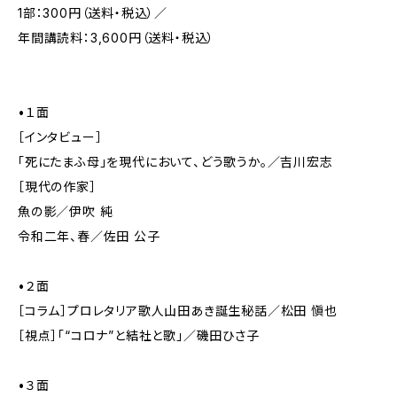
1部：300円（送料・税込）／
年間講読料：3,600円（送料・税込）
•１面
［インタビュー］
「死にたまふ母」を現代において、どう歌うか。／吉川宏志
［現代の作家］
魚の影／伊吹 純
令和二年、春／佐田 公子
•２面
［コラム］プロレタリア歌人山田あき誕生秘話／松田 愼也
［視点］「“コロナ”と結社と歌」／磯田ひさ子
•３面