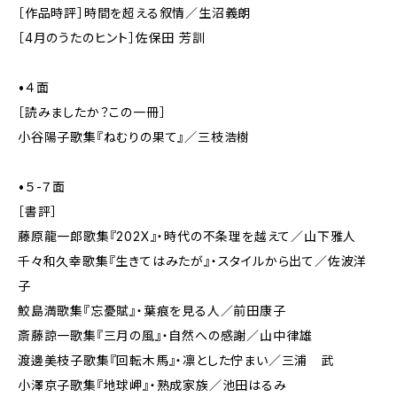
［作品時評］時間を超える叙情／生沼義朗
［4月のうたのヒント］佐保田 芳訓
•４面
［読みましたか？この一冊］
小谷陽子歌集『ねむりの果て』／三枝浩樹
•５-７面
［書評］
藤原龍一郎歌集『202X』・時代の不条理を越えて／山下雅人
千々和久幸歌集『生きてはみたが』・スタイルから出て／佐波洋
子
鮫島満歌集『忘憂賦』・葉痕を見る人／前田康子
斎藤諒一歌集『三月の風』・自然への感謝／山中律雄
渡邊美枝子歌集『回転木馬』・凛とした佇まい／三浦 武
小澤京子歌集『地球岬』・熟成家族／池田はるみ