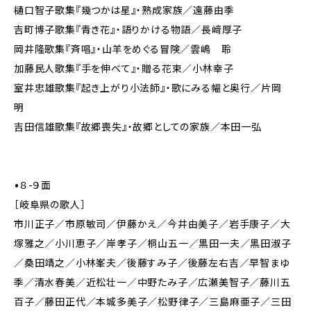
樋口智子歌集『幾つかは星』・熟成家族／遠藤由季
吉町博子歌集『青き花』・語りかける物語／長﨑厚子
岡井隆歌集『斉唱』・山羊をめぐる冒険／雲嶋 聆
加藤民人歌集『手を伸べて』・贈る花束／小林幸子
室井忠雄歌集『起き上がり小法師』・歌にみる幅と奥行／片岡
明
吉田信雄歌集『故郷喪失』・故郷としての家族／本田一弘
•８-９面
［岐阜県の歌人］
市川正子／市原敏司／伊藤かえ／今井由美子／岩手康子／大
塚雅之／小川恵子／岸孝子／桐山五一／黒田一夫／黒田淑子
／桑田靖之／小林峯夫／後藤すみ子／後藤左右吉／早智まゆ
季／清水春美／近松壮一／中野たみ子／広瀬美智子／藤川五
百子／藤田正代／本城多美子／松野律子／三島麻亜子／三田