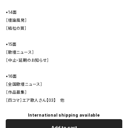
•14面
［壇論風発］
［結社の賞］
•15面
［歌壇ニュース］
［中止・延期のお知らせ］
•16面
［全国歌壇ニュース］
［作品募集］
［四コマ］エア歌人さん【03】 他
International shipping available
Add to cart