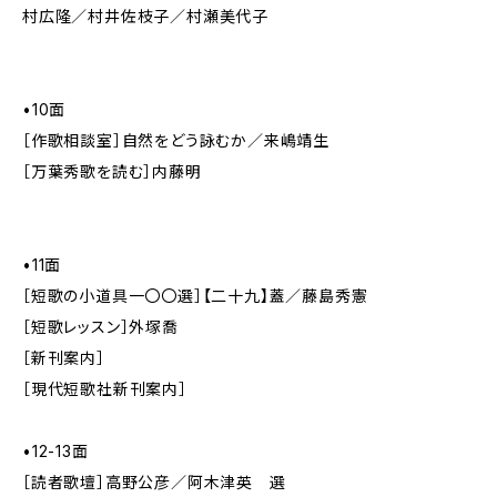
村広隆／村井佐枝子／村瀬美代子
•10面
［作歌相談室］自然をどう詠むか／来嶋靖生
［万葉秀歌を読む］内藤明
•11面
［短歌の小道具一〇〇選］【二十九】蓋／藤島秀憲
［短歌レッスン］外塚喬
［新刊案内］
［現代短歌社新刊案内］
•12-13面
［読者歌壇］高野公彦／阿木津英 選