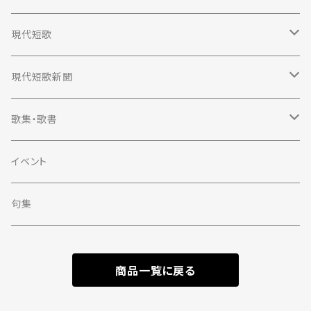
現代短歌
定期購読
現代短歌新聞
2023年
定期購読
歌集・歌書
2022年
2023年
歌集
イベント
単行本
2021年
2022年
評論
句集
第一歌集文庫
単行本
2020年
2021年
エッセイ
商品一覧に戻る
現代短歌社文庫
現代短歌社選書
単行本
2019年
2020年
スクール