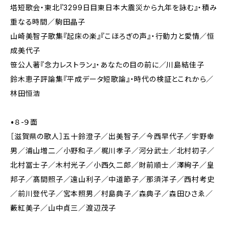
塔短歌会・東北『3299日目東日本大震災から九年を詠む』・積み
重なる時間／駒田晶子
山崎美智子歌集『起床の楽』『こほろぎの声』・行動力と愛情／恒
成美代子
笹公人著『念力レストラン』・あなたの目の前に／川島結佳子
鈴木恵子評論集『平成データ短歌論』・時代の検証とこれから／
林田恒浩
•８-９面
［滋賀県の歌人］五十鈴澄子／出美智子／今西早代子／宇野幸
男／浦山増二／小野和子／梶川孝子／河分武士／北村初子／
北村冨士子／木村光子／小西久二郎／財前順士／澤絢子／皇
邦子／髙間照子／遠山利子／中道節子／那須洋子／西村考史
／前川登代子／宮本照男／村島典子／森典子／森田ひさゑ／
藪紅美子／山中貞三／渡辺茂子