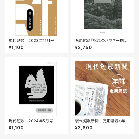
現代短歌 2023年11月号
石原昭彦『松風のさやぎー四国
遍路の歌』
¥1,100
¥2,750
現代短歌 2024年5月号
現代短歌新聞 定期購読（年
間）
¥1,100
¥3,600