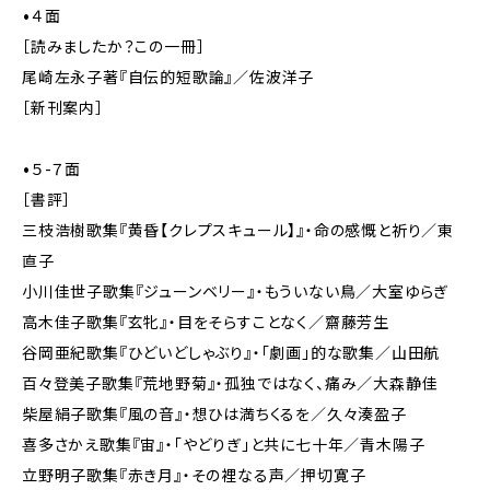
•４面
［読みましたか？この一冊］
尾崎左永子著『自伝的短歌論』／佐波洋子
［新刊案内］
•５-７面
［書評］
三枝浩樹歌集『黄昏【クレプスキュール】』・命の感慨と祈り／東
直子
小川佳世子歌集『ジューンベリー』・もういない鳥／大室ゆらぎ
高木佳子歌集『玄牝』・目をそらすことなく／齋藤芳生
谷岡亜紀歌集『ひどいどしゃぶり』・「劇画」的な歌集／山田航
百々登美子歌集『荒地野菊』・孤独ではなく、痛み／大森静佳
柴屋絹子歌集『風の音』・想ひは満ちくるを／久々湊盈子
喜多さかえ歌集『宙』・「やどりぎ」と共に七十年／青木陽子
立野明子歌集『赤き月』・その裡なる声／押切寛子