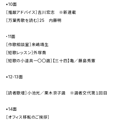
•10面
［推敲アドバイス］吉川宏志 ※新連載
［万葉秀歌を読む］25 内藤明
・11面
［作歌相談室］来嶋靖生
［短歌レッスン］外塚喬
［短歌の小道具一〇〇選］【三十四】亀／藤島秀憲
•12-13面
［読者歌壇］小池光／栗木京子選 ※選者交代第１回目
•14面
［オフィス移転のご挨拶］