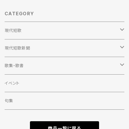
CATEGORY
現代短歌
定期購読
現代短歌新聞
2023年
定期購読
歌集・歌書
2022年
2023年
歌集
イベント
単行本
2021年
2022年
評論
句集
第一歌集文庫
単行本
2020年
2021年
エッセイ
商品一覧に戻る