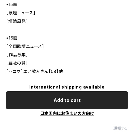
•15面
［歌壇ニュース］
［壇論風発］
•16面
［全国歌壇ニュース］
［作品募集］
［結社の賞］
［四コマ］エア歌人さん【08】他
International shipping available
Add to cart
日本国内にお住まいの方向け
通報する