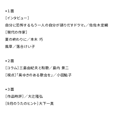
•１面
［インタビュー］
自分に恐怖するもう一人の自分が語りだすドラマ。／佐佐木定綱
［現代の作家］
夏の終わりに／本木 巧
風草／落合けい子
•２面
［コラム］三島由紀夫と和歌／島内 景二
［視点］「奥ゆきのある歌会を」／小田鮎子
•３面
［作品時評］／大辻隆弘
［9月のうたのヒント］大下一真