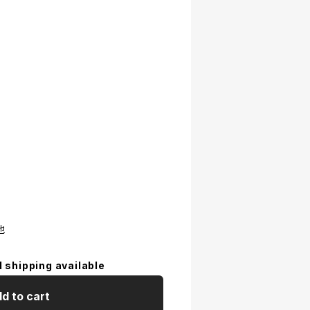
他
l shipping available
d to cart