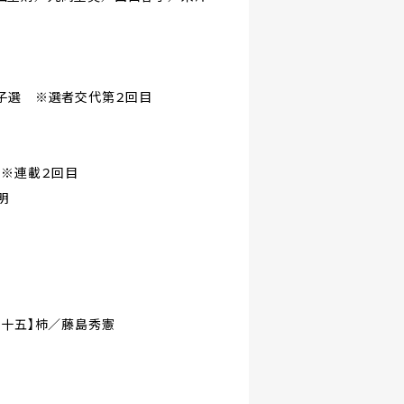
子選 ※選者交代第２回目
 ※連載２回目
明
三十五】柿／藤島秀憲