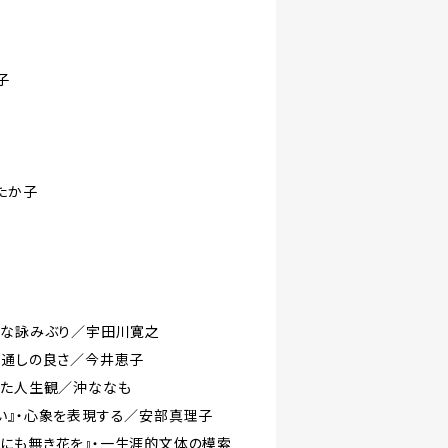
子
たか子
直な詠みぶり／宇田川寛之
風通しの良さ／今井恵子
した人生観／沖ななも
い』・心象を表現する／安部真理子
にも無き花を』・一生涯的文体の模索