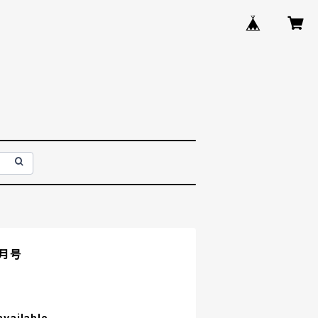
1月号
available