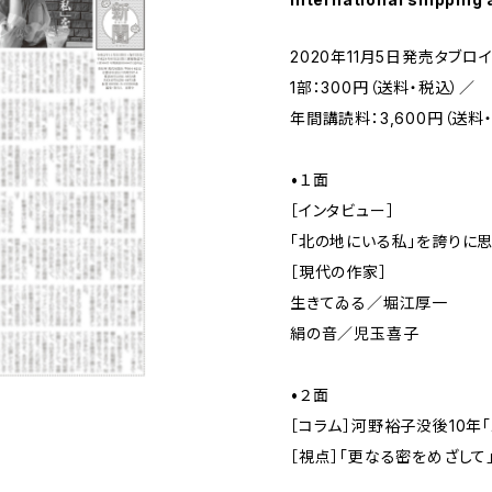
2020年11月5日発売タブロ
1部：300円（送料・税込）／
年間講読料：3,600円（送料
•１面
［インタビュー］
「北の地にいる私」を誇りに
［現代の作家］
生きてゐる／堀江厚一
絹の音／児玉喜子
•２面
［コラム］河野裕子没後10年
［視点］「更なる密をめざして