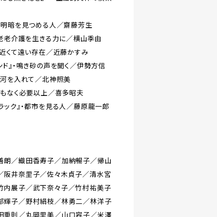
の明暗を見つめる人／齋藤芳生
・老老介護を生きる力に／横山季由
・近くて遠い存在／近藤かすみ
ンド』・鳴き砂の声を聞く／伊勢方信
銀河を入れて／北神照美
味もなく必要以上／喜多昭夫
ラック』・都市を見る人／藤原龍一郎
善朗／織田香寿子／加納暢子／帰山
／阪井奈里子／佐々木貞子／清水宮
竹内展子／武下奈々子／竹村祐美子
部輝子／野村絹枝／林勇二／林洋子
田重則／丸岡里美／山口容子／米澤