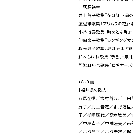
／荻原裕幸
井上菅子歌集『花は紅』・命
渡辺謙歌集『プリムラの花』
小谷博泰歌集『時をとぶ町』
仲間節子歌集『シンギングサ
秋元夏子歌集『夏麻』・凩と
鈴木ちはね歌集『予言』・意
阿波野巧也歌集『ビギナーズ
•８-９面
［福井県の歌人］
有馬奎悟／市村善郎／上田
貞子／児玉普定／紺野万里
子／杉崎康代／髙木敏美／
／中塚幸子／中橋睦美／南
／古谷尚子／古谷義次／堀