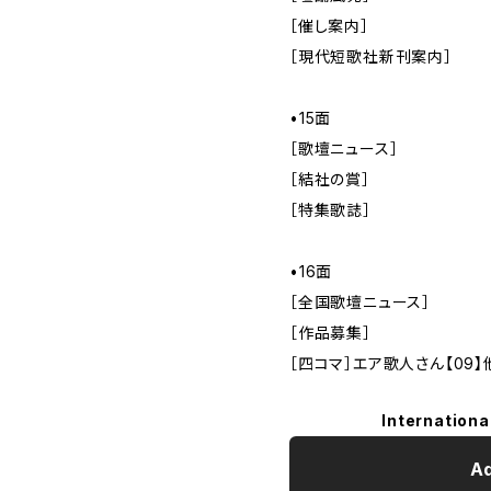
［催し案内］
［現代短歌社新刊案内］
•15面
［歌壇ニュース］
［結社の賞］
［特集歌誌］
•16面
［全国歌壇ニュース］
［作品募集］
［四コマ］エア歌人さん【09】
Internationa
Ad