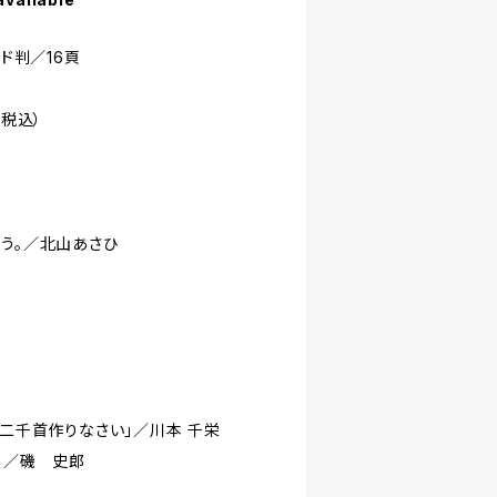
イド判／16頁
・税込）
思う。／北山あさひ
「二千首作りなさい」／川本 千栄
」／磯 史郎