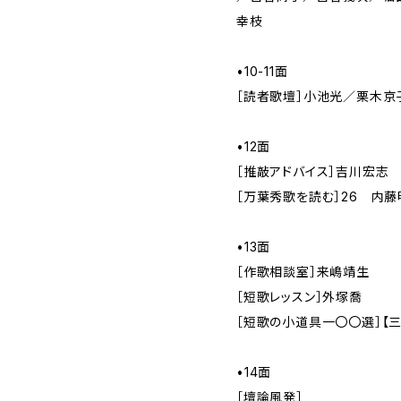
幸枝
•10-11面
［読者歌壇］小池光／栗木京
•12面
［推敲アドバイス］吉川宏志
［万葉秀歌を読む］26 内藤
•13面
［作歌相談室］来嶋靖生
［短歌レッスン］外塚喬
［短歌の小道具一〇〇選］【
•14面
［壇論風発］