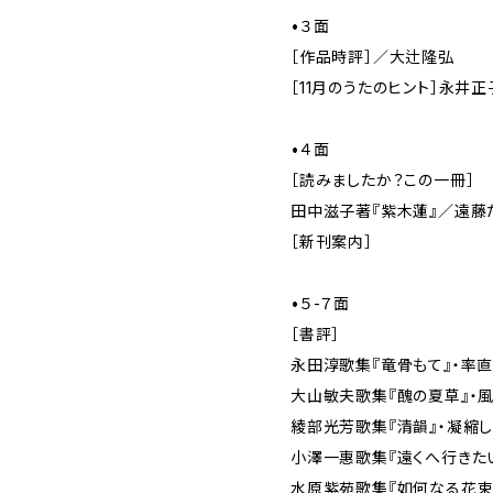
•３面
［作品時評］／大辻隆弘
［11月のうたのヒント］永井正
•４面
［読みましたか？この一冊］
田中滋子著『紫木蓮』／遠藤
［新刊案内］
•５-７面
［書評］
永田淳歌集『竜骨もて』・率
大山敏夫歌集『醜の夏草』・
綾部光芳歌集『清韻』・凝縮
小澤一惠歌集『遠くへ行きた
水原紫苑歌集『如何なる花束