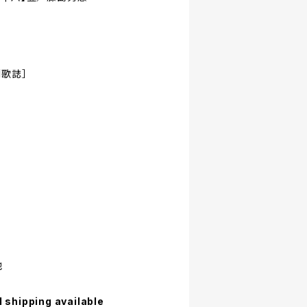
刊歌誌］
他
l shipping available