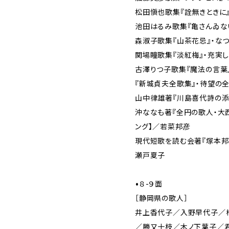
松田愼也歌集『詮無きときに
池田はるみ歌集『亀さんゐな
森淑子歌集『山茶花忌』・な
関場瞳歌集『淡紅梅』・充実
古澤りつ子歌集『魔法の言葉
『新城貞夫全歌集』・待望の
山中律雄著『川島喜代詩の添
沖ななも著『全円の歌人・大
ング】／若菜邦彦
現代短歌を読む会著『塚本邦
瀬戸夏子
•８-９面
［静岡県の歌人］
井上香代子／入野早代子／
／勝又十枝／木ノ下葉子／