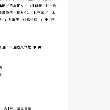
典昭／清水正人／白井健康／鈴木利
長澤重代／長友くに／林充美／古木
美／丸井重孝／村松建彦／山田消児
子選 ※選者交代第２回目
志
明
三十六】豆／藤島秀憲