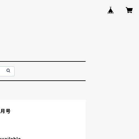
2月号
available