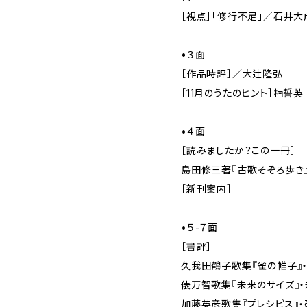
［視点］「修行不足」／石井大
•３面
［作品時評］／大辻隆弘
［11月のうたのヒント］楠誓英
•４面
［読みましたか？この一冊］
島田修三著『古歌そぞろ歩き
［新刊案内］
•５-７面
［書評］
久我田鶴子歌集『雀の帷子』
俵万智歌集『未来のサイズ』
加藤英彦歌集『プレシピス』