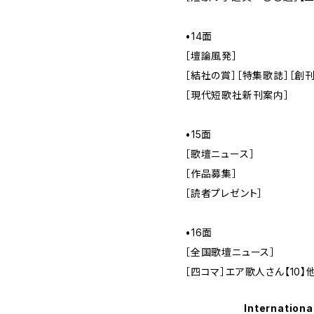
•14面
［壇論風発］
［結社の賞］［特集歌誌］［創
［現代短歌社新刊案内］
•15面
［歌壇ニュース］
［作品募集］
［読者プレゼント］
•16面
［全国歌壇ニュース］
［四コマ］エア歌人さん【10】
Internationa