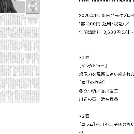
2020年12月5日発売タブロ
1部：300円（送料・税込）／
年間講読料：3,600円（送料
•１面
［インタビュー］
想像力を現実に追い越された
［現代の作家］
冬立つ頃／香川哲三
川辺の石／浜名理香
•２面
［コラム］石川不二子氏の思
也