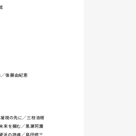
成
』／後藤由紀恵
・凝視の先に／三枝浩樹
・未来を摑む／黒瀬珂瀾
・硬派の詩魂／島田修三