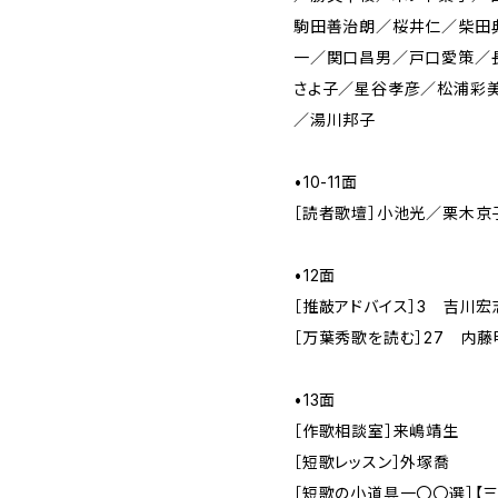
駒田善治朗／桜井仁／柴田
一／関口昌男／戸口愛策／
さよ子／星谷孝彦／松浦彩
／湯川邦子
•10-11面
［読者歌壇］小池光／栗木京
•12面
［推敲アドバイス］3 吉川宏
［万葉秀歌を読む］27 内藤
•13面
［作歌相談室］来嶋靖生
［短歌レッスン］外塚喬
［短歌の小道具一〇〇選］【