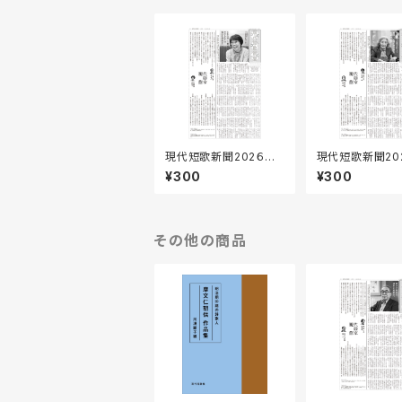
現代短歌新聞202６年
現代短歌新聞20
８月／173号
月／171号
¥300
¥300
その他の商品