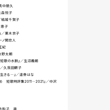
真中朋久
大森悦子
／結城千賀子
井恵子
』／栗木京子
一ノ関忠人
正紀
染野太朗
代短歌の水脈』／生沼義朗
』／久我田鶴子
生きる―』／道券はな
 短歌時評集2011―2021』／中沢
佐和子 選