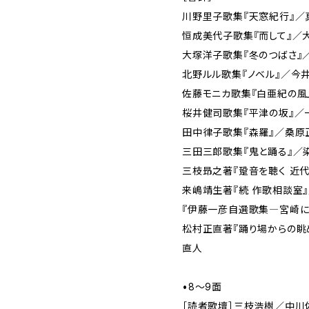
川野里子歌集『天窓紀行』／
恒成美代子歌集『而して』／
大塚洋子歌集『冬のつばさ』
北野ルル歌集『ノベル』／今
佐藤モニカ歌集『白亜紀の風
桜井健司歌集『平津の坂』／
田中律子歌集『森羅』／桑原
三田三郎歌集『鬼と踊る』／
三枝昻之著『跫音を聴く 近
来嶋靖生著『続 作歌相談室
『伊藤一彦自選歌集―宮崎に
松村正直著『踊り場からの眺め
直人
•8～9面
［読者歌壇］三枝浩樹／中川