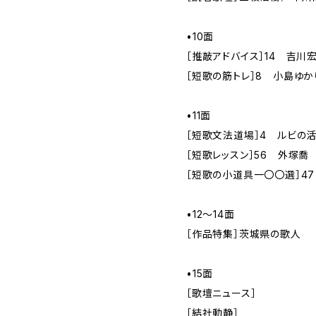
•10面
［推敲アドバイス］14 吉川
［短歌の筋トレ］8 小島ゆか
•11面
［短歌文法道場］4 ルビの
［短歌レッスン］56 外塚喬
［短歌の小道具一〇〇選］4
•12～14面
［作品特集］茨城県の歌人
•15面
［歌壇ニュース］
［結社動静］