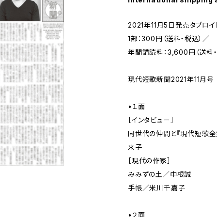
2021年11月5日発売タブロイ
1部：300円（送料・税込）／
年間講読料：3,600円（送料
現代短歌新聞2021年11月
•１面
［インタビュー］
同世代の仲間と『現代短歌全
来子
［現代の作家］
みみずの土／中根誠
手帳／米川千嘉子
•２面