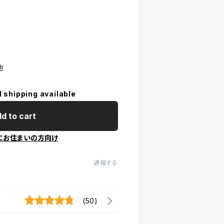
他
l shipping available
d to cart
にお住まいの方向け
通報する
(50)