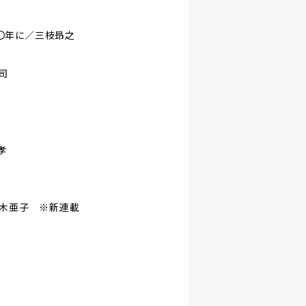
〇年に／三枝昻之
司
孝
々木亜子 ※新連載