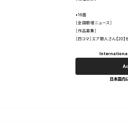
•16面
［全国歌壇ニュース］
［作品募集］
［四コマ］エア歌人さん【20】
Internationa
Ad
日本国内