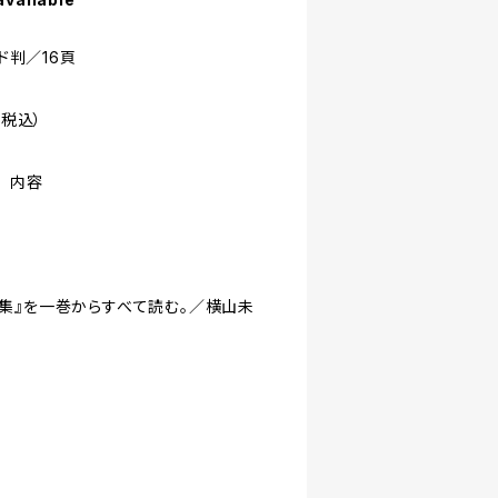
ド判／16頁
・税込）
号 内容
集』を一巻からすべて読む。／横山未