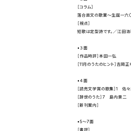
［コラム］
落合直文の歌業〜生誕一六
［視点］
短歌は定型詩です。／江田浩
•３面
［作品時評］本田一弘
［11月のうたのヒント］吉岡正
•４面
［読売文学賞の歌集］1 佐
［辞世のうた］7 島内景二
［新刊案内］
•5～7面
［書評］