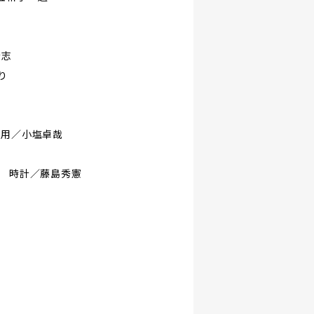
宏志
り
活用／小塩卓哉
7 時計／藤島秀憲