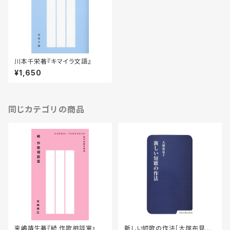
川本千栄著『キマイラ文語』
¥1,650
同じカテゴリの商品
来嶋靖生著『続 作歌相談室』
新しい短歌の作法［大塚布見子