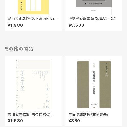
横山季由著『短歌上達のヒント』
近現代短歌語誌［鮫島満／著］
¥1,980
¥5,500
その他の商品
吉川宏志歌集『雪の偶然〈新装
吉田信雄歌集『故郷喪失』
版〉』
¥1,980
¥880