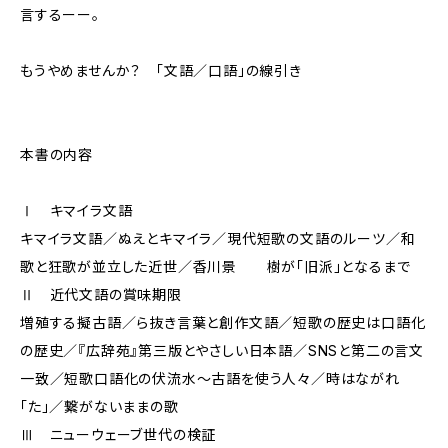
言するーー。
もうやめませんか？ 「文語／口語」の線引き
本書の内容
Ⅰ キマイラ文語
キマイラ文語／ぬえとキマイラ／現代短歌の文語のルーツ／和
歌と狂歌が並立した近世／香川景 樹が「旧派」となるまで
Ⅱ 近代文語の賞味期限
増殖する擬古語／ら抜き言葉と創作文語／短歌の歴史は口語化
の歴史／『広辞苑』第三版とやさしい日本語／SNSと第二の言文
一致／短歌口語化の伏流水～古語を使う人々／時はながれ
「た」／繋がないままの歌
Ⅲ ニューウェーブ世代の検証