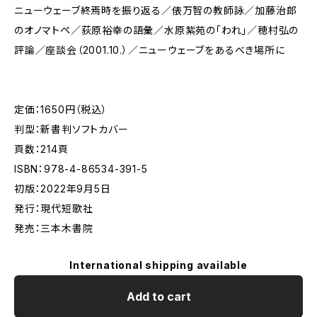
ニューウェーブ終焉時を振り返る／俵万智の教師詠／加藤治郎
のオノマトペ／荻原裕幸の語彙／水原紫苑の「われ」／穂村弘の
評論／座談会（2001.10.）／ニューウェーブをあるべき場所に
定価：1650円（税込）
判型：新書判ソフトカバー
頁数：214頁
ISBN：978-4-86534-391-5
初版：2022年9月5日
発行：現代短歌社
発売：三本木書院
International shipping available
Add to cart