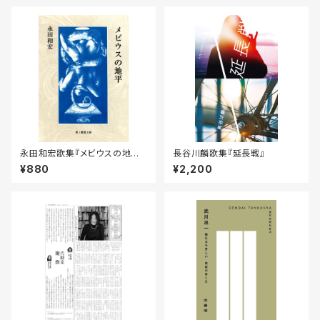
永田和宏歌集『メビウスの地平』
長谷川麟歌集『延長戦』
［第二版］
¥880
¥2,200