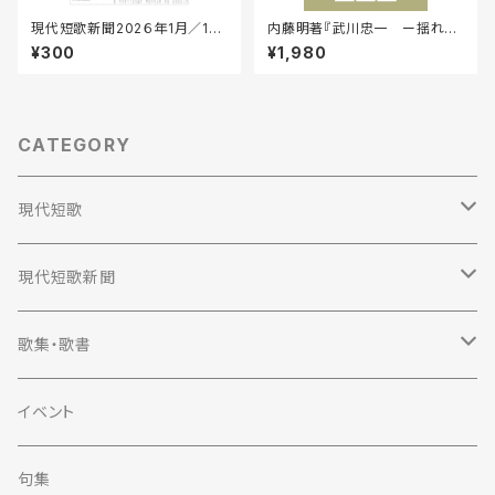
現代短歌新聞202６年1月／16
内藤明著『武川忠一 ー揺れる
6号
たましい 戦後のゆくえー』
¥300
¥1,980
CATEGORY
現代短歌
定期購読
現代短歌新聞
2023年
定期購読
歌集・歌書
2022年
2023年
歌集
イベント
単行本
2021年
2022年
評論
句集