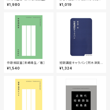
／著］
¥1,980
¥1,019
作歌相談室［来嶋靖生／著］
短歌講座キャラバン［阿木津英
／著］
¥1,540
¥1,324